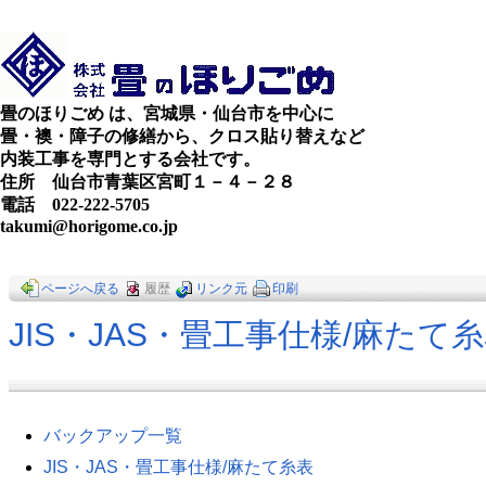
畳のほりごめ は、宮城県・仙台市を中心に
畳・襖・障子の修繕から、クロス貼り替えなど
内装工事を専門とする会社です。
住所 仙台市青葉区宮町１－４－２８
電話 022-222-5705
takumi@horigome.co.jp
ページへ戻る
履歴
リンク元
印刷
JIS・JAS・畳工事仕様​/麻たて
バックアップ一覧
JIS・JAS・畳工事仕様​/麻たて糸表