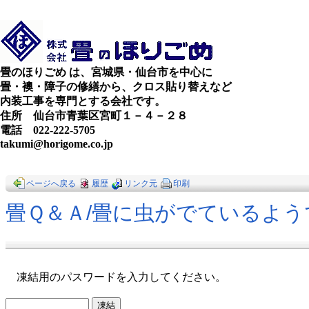
畳のほりごめ は、宮城県・仙台市を中心に
畳・襖・障子の修繕から、クロス貼り替えなど
内装工事を専門とする会社です。
住所 仙台市青葉区宮町１－４－２８
電話 022-222-5705
takumi@horigome.co.jp
ページへ戻る
履歴
リンク元
印刷
畳Ｑ＆Ａ​/畳に虫がでているよ
凍結用のパスワードを入力してください。