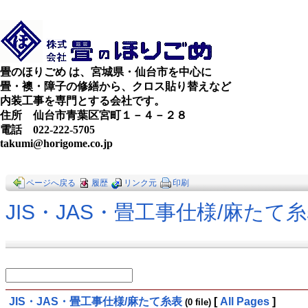
畳のほりごめ は、宮城県・仙台市を中心に
畳・襖・障子の修繕から、クロス貼り替えなど
内装工事を専門とする会社です。
住所 仙台市青葉区宮町１－４－２８
電話 022-222-5705
takumi@horigome.co.jp
ページへ戻る
履歴
リンク元
印刷
JIS・JAS・畳工事仕様​/麻たて
JIS・JAS・畳工事仕様​/麻たて糸表
[
All Pages
]
(0 file)