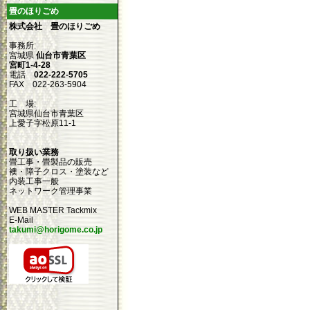
畳のほりごめ
株式会社 畳のほりごめ
事務所:
宮城県
仙台市青葉区
宮町1-4-28
電話
022-222-5705
FAX 022-263-5904
工 場:
宮城県仙台市青葉区
上愛子字松原11-1
取り扱い業務
畳工事・畳製品の販売
襖・障子クロス・塗装など
内装工事一般
ネットワーク管理事業
WEB MASTER Tackmix
E-Mail
takumi@horigome.co.jp