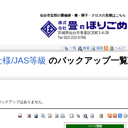
仙台市近郊の畳修繕・襖・障子・クロスの見積はこちら
宮城県仙台市青葉区宮町1-4-28
Tel 022-222-5705
|
一覧
検索
最新
ヘルプ
様​/JAS等級
のバックアップ一覧
バックアップはありません。
ぺージ情報