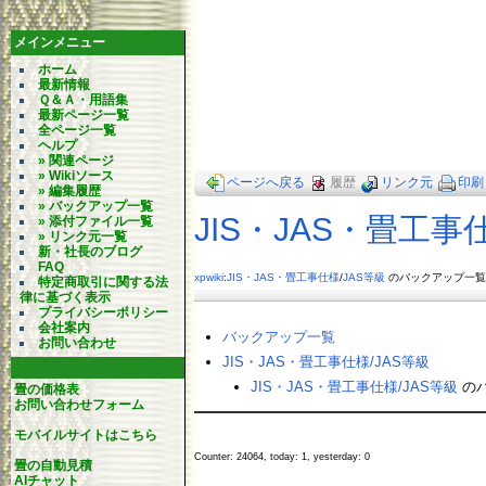
メインメニュー
ホーム
最新情報
Ｑ＆Ａ・用語集
最新ページ一覧
全ページ一覧
ヘルプ
» 関連ページ
» Wikiソース
ページへ戻る
履歴
リンク元
印刷
» 編集履歴
» バックアップ一覧
JIS・JAS・畳工事仕
» 添付ファイル一覧
» リンク元一覧
新・社長のブログ
FAQ
xpwiki
:
JIS・JAS・畳工事仕様
/
JAS等級
のバックアップ一覧
特定商取引に関する法
律に基づく表示
プライバシーポリシー
会社案内
バックアップ一覧
お問い合わせ
JIS・JAS・畳工事仕様​/JAS等級
JIS・JAS・畳工事仕様​/JAS等級
の
畳の価格表
お問い合わせフォーム
モバイルサイトはこちら
Counter: 24064, today: 1, yesterday: 0
畳の自動見積
AIチャット