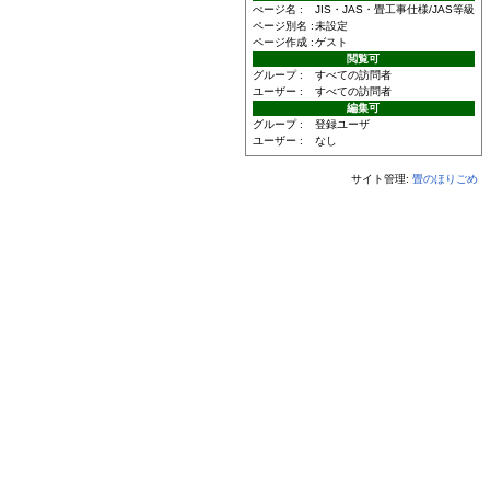
ぺージ名 :
JIS・JAS・畳工事仕様/JAS等級
ページ別名 :
未設定
ページ作成 :
ゲスト
閲覧可
グループ :
すべての訪問者
ユーザー :
すべての訪問者
編集可
グループ :
登録ユーザ
ユーザー :
なし
サイト管理:
畳のほりごめ