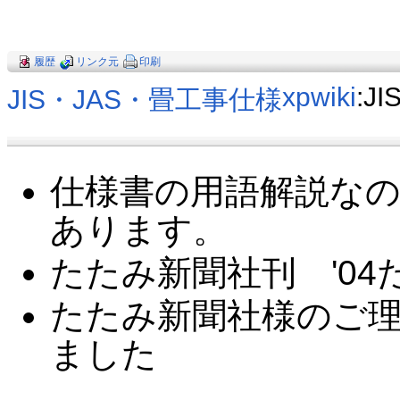
履歴
リンク元
印刷
xpwiki
:J
JIS・JAS・畳工事仕様
仕様書の用語解説な
あります。
たたみ新聞社刊 '0
たたみ新聞社様のご
ました