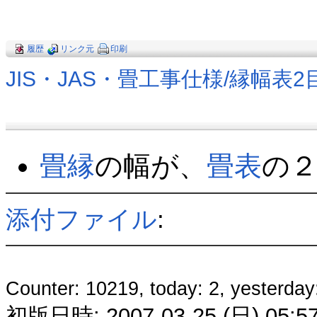
履歴
リンク元
印刷
JIS・JAS・畳工事仕様​/縁幅表2
畳縁
の幅が、
畳表
の
添付ファイル
:
Counter: 10219, today: 2, yesterday
初版日時: 2007-03-25 (日) 05:57