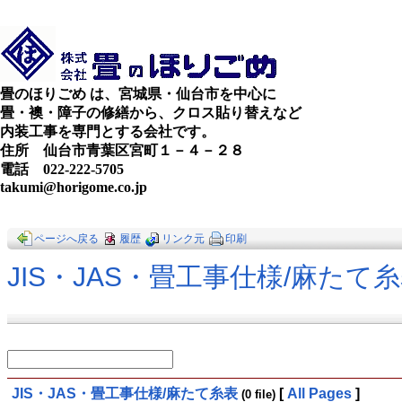
畳のほりごめ は、宮城県・仙台市を中心に
畳・襖・障子の修繕から、クロス貼り替えなど
内装工事を専門とする会社です。
住所 仙台市青葉区宮町１－４－２８
電話 022-222-5705
takumi@horigome.co.jp
ページへ戻る
履歴
リンク元
印刷
JIS・JAS・畳工事仕様​/麻たて
JIS・JAS・畳工事仕様​/麻たて糸表
[
All Pages
]
(0 file)